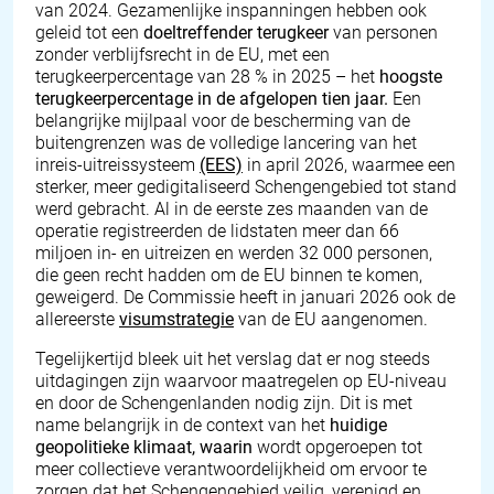
van 2024. Gezamenlijke inspanningen hebben ook
geleid tot een
doeltreffender terugkeer
van personen
zonder verblijfsrecht in de EU, met een
terugkeerpercentage van 28 % in 2025 – het
hoogste
terugkeerpercentage in de afgelopen tien jaar.
Een
belangrijke mijlpaal voor de bescherming van de
buitengrenzen was de volledige lancering van het
inreis-uitreissysteem
(EES)
in april 2026, waarmee een
sterker, meer gedigitaliseerd Schengengebied tot stand
werd gebracht. Al in de eerste zes maanden van de
operatie registreerden de lidstaten meer dan 66
miljoen in- en uitreizen en werden 32 000 personen,
die geen recht hadden om de EU binnen te komen,
geweigerd. De Commissie heeft in januari 2026 ook de
allereerste
visumstrategie
van de EU aangenomen.
Tegelijkertijd bleek uit het verslag dat er nog steeds
uitdagingen zijn waarvoor maatregelen op EU-niveau
en door de Schengenlanden nodig zijn. Dit is met
name belangrijk in de context van het
huidige
geopolitieke klimaat, waarin
wordt opgeroepen tot
meer collectieve verantwoordelijkheid om ervoor te
zorgen dat het Schengengebied veilig, verenigd en