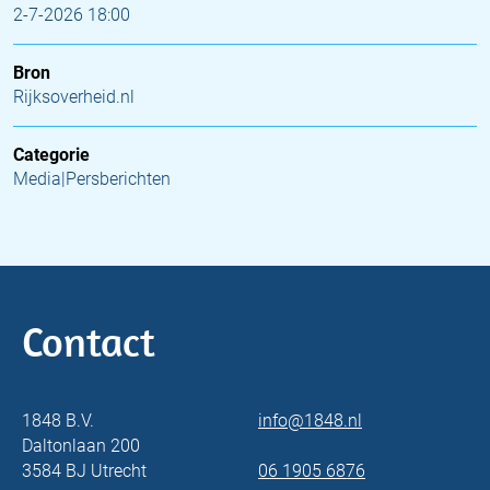
2-7-2026 18:00
Bron
Rijksoverheid.nl
Categorie
Media|Persberichten
Contact
1848 B.V.
info@1848.nl
Daltonlaan 200
3584 BJ Utrecht
06 1905 6876