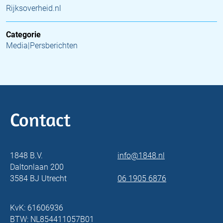
Rijksoverheid.nl
Categorie
Media|Persberichten
Contact
1848 B.V.
info@1848.nl
Daltonlaan 200
3584 BJ Utrecht
06 1905 6876
KvK: 61606936
BTW: NL854411057B01