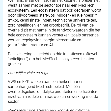
Wennink. Maar de inzet van het kabinet is breder; het
werkt samen met de sector toe naar één MedTech
ecosysteem. Een ecosysteem dat ook gedragen wordt
door bijvoorbeeld start-ups, Midden- en Kleinbedrijf
(mkb), kennisinstellingen, technische universiteiten,
zorginstellingen, en het grootbedrijf. De rol van de
overheid zit met name in de randvoorwaarden die het
hele ecosysteem kunnen versterken, zoals passende
wet- en regelgeving, zorgimplementatie en
(data-)infrastructuur en AI.
De investering is gericht op drie initiatieven (oftewel
‘actielijnen’) om het MedTech ecosysteem te laten
groeien:
Landelijke visie en regie
VWS en EZK werken aan een herkenbaar en
samenhangend MedTech-beleid. Met één
overheidsgeluid, duidelijke prioriteiten en efficiëntere
inzet van middelen, in nauwe samenwerking met de
sector.
Beeldgestuurde Therapieën door AI en robotica