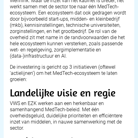
Wennink. Maar de inzet van het kabinet is breder; het
werkt samen met de sector toe naar één
MedTech
-
ecosysteem. Een ecosysteem dat ook gedragen wordt
door bijvoorbeeld start-ups, midden- en kleinbedrijf
(mkb), kennisinstellingen, technische universiteiten,
zorginstellingen, en het grootbedrijf. De rol van de
overheid zit met name in de randvoorwaarden die het
hele ecosysteem kunnen versterken, zoals passende
wet- en regelgeving, zorgimplementatie en
(data-)infrastructuur en AI.
De investering is gericht op 3 initiatieven (oftewel
‘actielijnen’) om het
MedTech
-ecosysteem te laten
groeien:
Landelijke visie en regie
VWS en EZK werken aan een herkenbaar en
samenhangend MedTech-beleid. Met één
overheidsgeluid, duidelijke prioriteiten en efficiëntere
inzet van middelen, in nauwe samenwerking met de
sector.