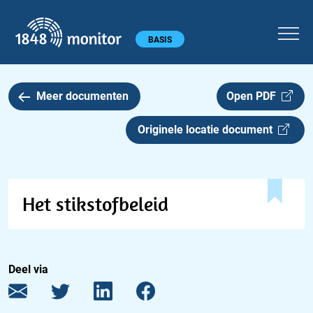
1848 monitor
Hoofdmenu
BASIS
Meer documenten
Open PDF
Originele locatie document
Het stikstofbeleid
Deel via