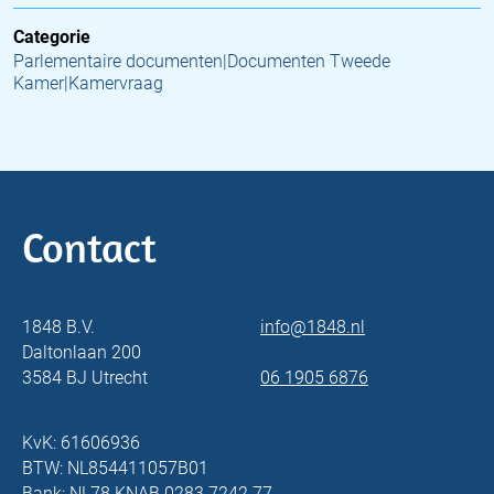
Categorie
Parlementaire documenten|Documenten Tweede
Kamer|Kamervraag
Contact
1848 B.V.
info@1848.nl
Daltonlaan 200
3584 BJ Utrecht
06 1905 6876
KvK: 61606936
BTW: NL854411057B01
Bank: NL78 KNAB 0283 7242 77