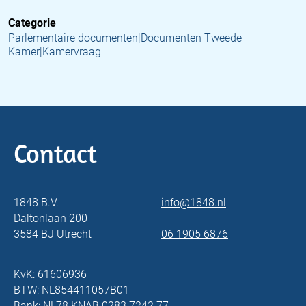
Categorie
Parlementaire documenten|Documenten Tweede
Kamer|Kamervraag
Contact
1848 B.V.
info@1848.nl
Daltonlaan 200
3584 BJ Utrecht
06 1905 6876
KvK: 61606936
BTW: NL854411057B01
Bank: NL78 KNAB 0283 7242 77