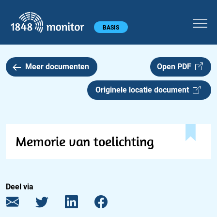
1848 monitor
Hoofdmenu
BASIS
Meer documenten
Open PDF
Originele locatie document
Memorie van toelichting
Deel via