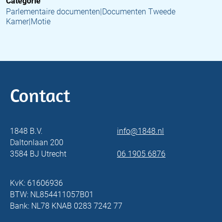
Categorie
Parlementaire documenten|Documenten Tweede
Kamer|Motie
Contact
1848 B.V.
info@1848.nl
Daltonlaan 200
3584 BJ Utrecht
06 1905 6876
KvK: 61606936
BTW: NL854411057B01
Bank: NL78 KNAB 0283 7242 77