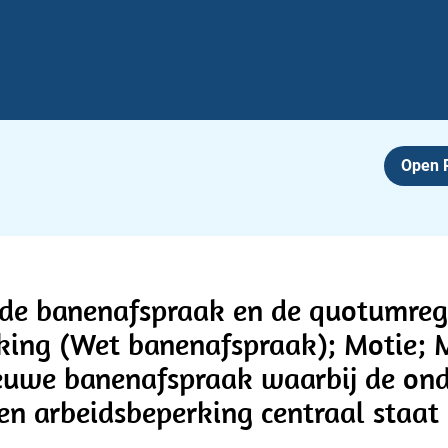
Open
 de banenafspraak en de quotumreg
king (Wet banenafspraak); Motie; M
nieuwe banenafspraak waarbij de on
en arbeidsbeperking centraal staat