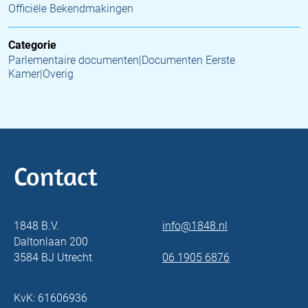
Officiële Bekendmakingen
Categorie
Parlementaire documenten|Documenten Eerste
Kamer|Overig
Contact
1848 B.V.
info@1848.nl
Daltonlaan 200
3584 BJ Utrecht
06 1905 6876
KvK: 61606936