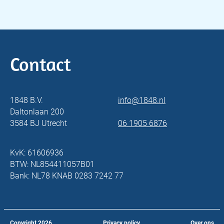
Contact
1848 B.V.
info@1848.nl
Daltonlaan 200
3584 BJ Utrecht
06 1905 6876
KvK: 61606936
BTW: NL854411057B01
Bank: NL78 KNAB 0283 7242 77
Copyright
2026
Privacy policy
Over ons