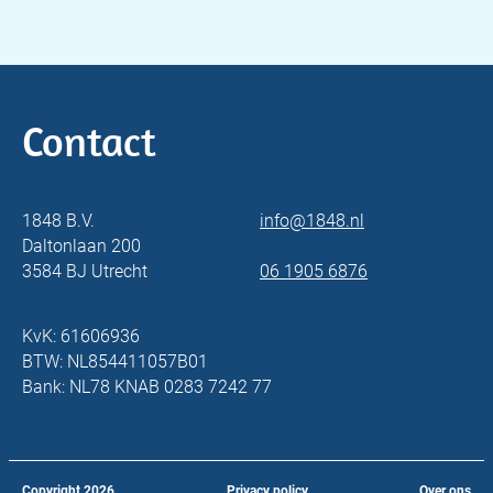
Contact
1848 B.V.
info@1848.nl
Daltonlaan 200
3584 BJ Utrecht
06 1905 6876
KvK: 61606936
BTW: NL854411057B01
Bank: NL78 KNAB 0283 7242 77
Copyright
2026
Privacy policy
Over ons