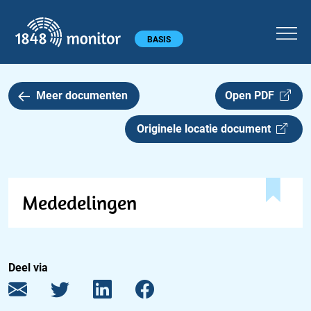
1848 monitor
Hoofdmenu
BASIS
Meer documenten
Open PDF
Originele locatie document
Mededelingen
Deel via