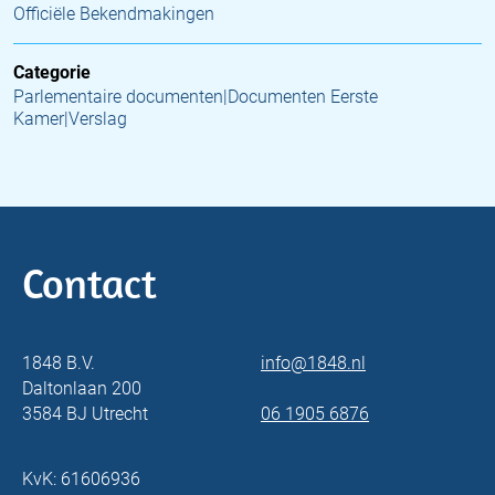
Officiële Bekendmakingen
Categorie
Parlementaire documenten|Documenten Eerste
Kamer|Verslag
Contact
1848 B.V.
info@1848.nl
Daltonlaan 200
3584 BJ Utrecht
06 1905 6876
KvK: 61606936