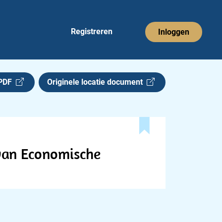
Registreren
Inloggen
 PDF
Originele locatie document
 van Economische