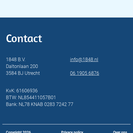
Contact
1848 B.V.
info@1848.nl
Daltonlaan 200
3584 BJ Utrecht
06 1905 6876
KvK: 61606936
BTW: NL854411057B01
Bank: NL78 KNAB 0283 7242 77
Copyright
2026
Privacy policy
Over ons