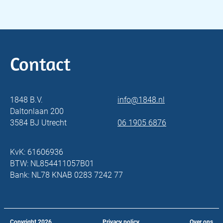
Contact
1848 B.V.
info@1848.nl
Daltonlaan 200
3584 BJ Utrecht
06 1905 6876
KvK: 61606936
BTW: NL854411057B01
Bank: NL78 KNAB 0283 7242 77
Copyright
2026
Privacy policy
Over ons