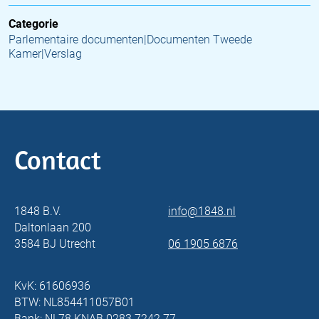
Categorie
Parlementaire documenten|Documenten Tweede
Kamer|Verslag
Contact
1848 B.V.
info@1848.nl
Daltonlaan 200
3584 BJ Utrecht
06 1905 6876
KvK: 61606936
BTW: NL854411057B01
Bank: NL78 KNAB 0283 7242 77