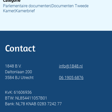
Categorie
Parlementaire documenten|Documenten Tweede
Kamer|Kamerbrief
Contact
1848 B.V.
info@1848.nl
Daltonlaan 200
3584 BJ Utrecht
06 1905 6876
KvK: 61606936
BTW: NL854411057B01
Bank: NL78 KNAB 0283 7242 77