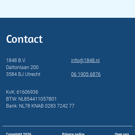
Contact
1848 B.V.
info@1848.nl
Daltonlaan 200
3584 BJ Utrecht
06 1905 6876
KvK: 61606936
BTW: NL854411057B01
Bank: NL78 KNAB 0283 7242 77
Copyright
2026
Privacy policy
Over ons