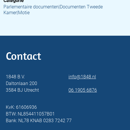
Categorie
Parlementaire documenten|Documenten Tweede
Kamer|Motie
Contact
1848 B.V.
info@1848.nl
Daltonlaan 200
3584 BJ Utrecht
06 1905 6876
KvK: 61606936
BTW: NL854411057B01
Bank: NL78 KNAB 0283 7242 77