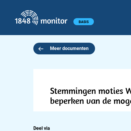
1848 monitor
Hoofdmenu
BASIS
Meer documenten
Stemmingen moties Wi
beperken van de moge
Deel via