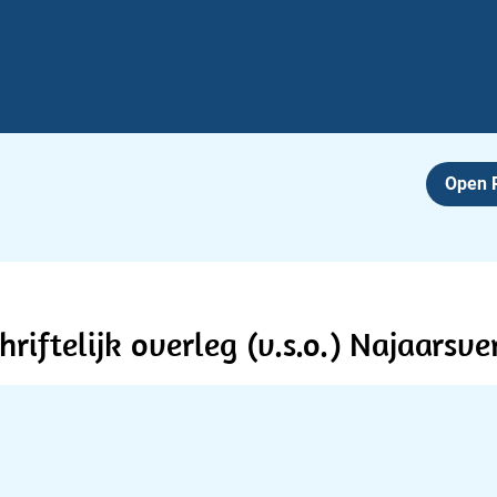
Open
hriftelijk overleg (v.s.o.) Najaarsv