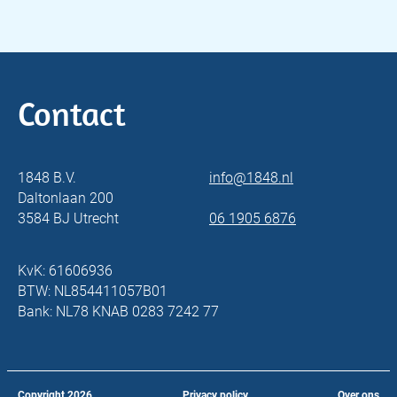
Contact
1848 B.V.
info@1848.nl
Daltonlaan 200
3584 BJ Utrecht
06 1905 6876
KvK: 61606936
BTW: NL854411057B01
Bank: NL78 KNAB 0283 7242 77
Copyright
2026
Privacy policy
Over ons