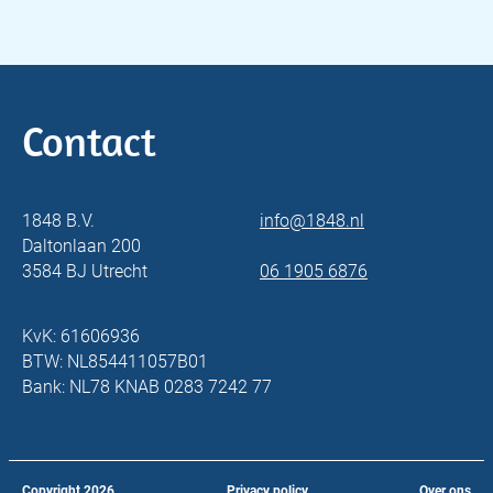
Contact
1848 B.V.
info@1848.nl
Daltonlaan 200
3584 BJ Utrecht
06 1905 6876
KvK: 61606936
BTW: NL854411057B01
Bank: NL78 KNAB 0283 7242 77
Copyright
2026
Privacy policy
Over ons