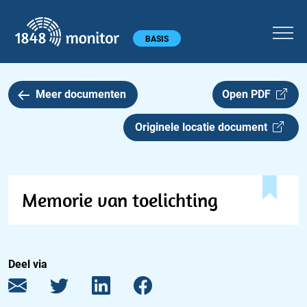
1848 monitor
Hoofdmenu
BASIS
Meer documenten
Open PDF
Originele locatie document
Memorie van toelichting
Deel via