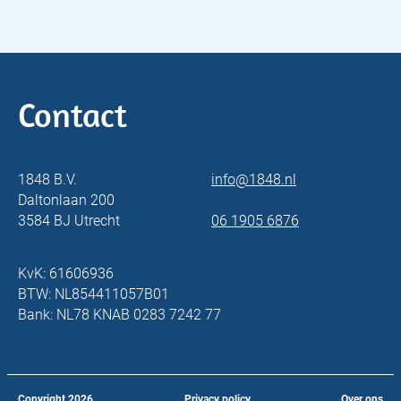
Contact
1848 B.V.
info@1848.nl
Daltonlaan 200
3584 BJ Utrecht
06 1905 6876
KvK: 61606936
BTW: NL854411057B01
Bank: NL78 KNAB 0283 7242 77
Copyright
2026
Privacy policy
Over ons