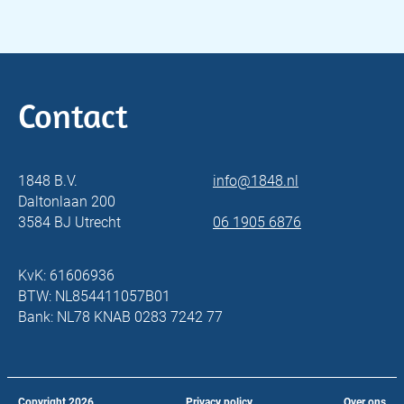
Contact
1848 B.V.
info@1848.nl
Daltonlaan 200
3584 BJ Utrecht
06 1905 6876
KvK: 61606936
BTW: NL854411057B01
Bank: NL78 KNAB 0283 7242 77
Copyright
2026
Privacy policy
Over ons