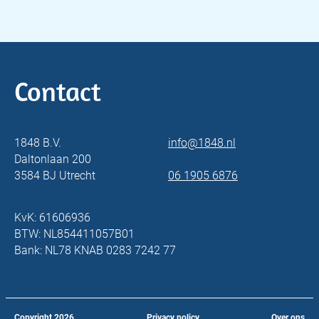
Contact
1848 B.V.
info@1848.nl
Daltonlaan 200
3584 BJ Utrecht
06 1905 6876
KvK: 61606936
BTW: NL854411057B01
Bank: NL78 KNAB 0283 7242 77
Copyright
2026
Privacy policy
Over ons