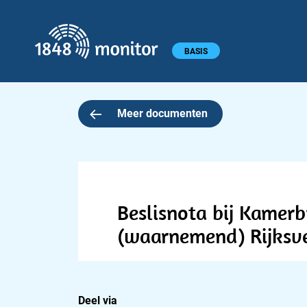
1848 monitor
Hoofdmenu
BASIS
Meer documenten
Beslisnota bij Kamerbr
(waarnemend) Rijksve
Deel via