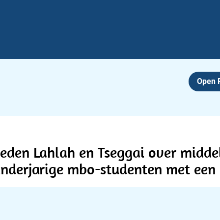
Open
den Lahlah en Tseggai over midde
inderjarige mbo-studenten met een