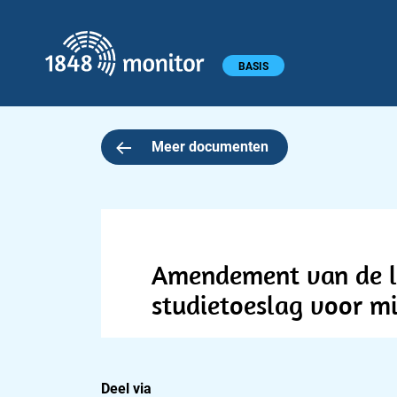
1848 monitor
Hoofdmenu
BASIS
Meer documenten
Amendement van de le
studietoeslag voor m
Deel via