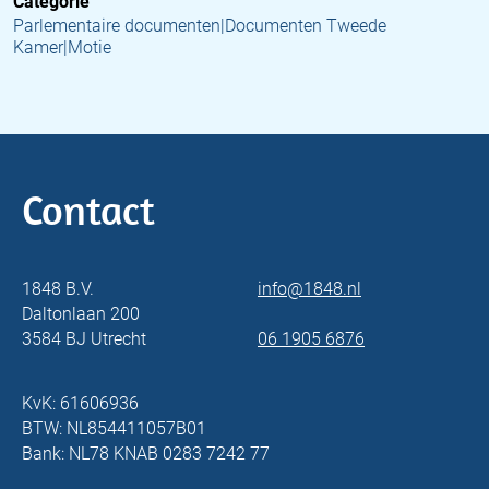
Categorie
Parlementaire documenten|Documenten Tweede
Kamer|Motie
Contact
1848 B.V.
info@1848.nl
Daltonlaan 200
3584 BJ Utrecht
06 1905 6876
KvK: 61606936
BTW: NL854411057B01
Bank: NL78 KNAB 0283 7242 77