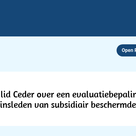
Open
id Ceder over een evaluatiebepali
zinsleden van subsidiair beschermd