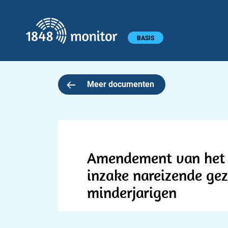
1848 monitor
Hoofdmenu
BASIS
Meer documenten
Amendement van het l
inzake nareizende ge
minderjarigen