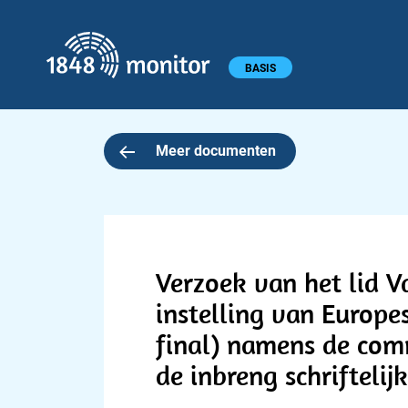
1848 monitor
Hoofdmenu
BASIS
Meer documenten
Verzoek van het lid V
instelling van Europ
final) namens de comm
de inbreng schriftelij