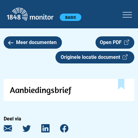
1848 monitor
Hoofdmenu
BASIS
Meer documenten
Open PDF
Originele locatie document
Aanbiedingsbrief
Deel via