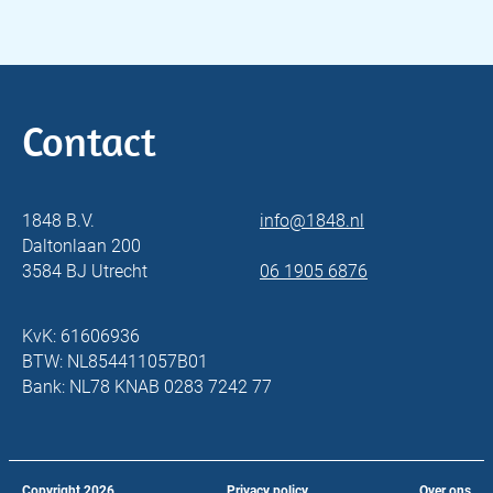
Contact
1848 B.V.
info@1848.nl
Daltonlaan 200
3584 BJ Utrecht
06 1905 6876
KvK: 61606936
BTW: NL854411057B01
Bank: NL78 KNAB 0283 7242 77
Copyright
2026
Privacy policy
Over ons