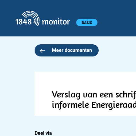
1848 monitor
Hoofdmenu
BASIS
Meer documenten
Verslag van een schri
informele Energieraa
Deel via