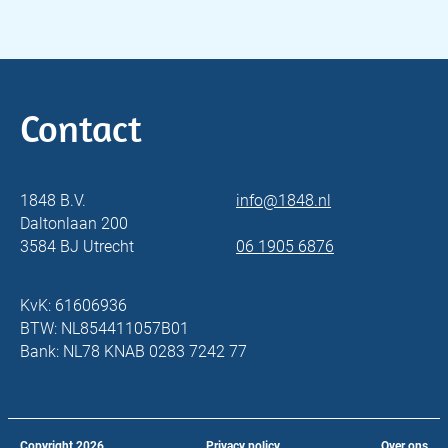
Contact
1848 B.V.
info@1848.nl
Daltonlaan 200
3584 BJ Utrecht
06 1905 6876
KvK: 61606936
BTW: NL854411057B01
Bank: NL78 KNAB 0283 7242 77
Copyright
2026
Privacy policy
Over ons