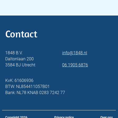
Contact
1848 B.V.
info@1848.nl
Daltonlaan 200
3584 BJ Utrecht
06 1905 6876
KvK: 61606936
BTW: NL854411057B01
Bank: NL78 KNAB 0283 7242 77
Copyright
2026
Privacy policy
Over ons