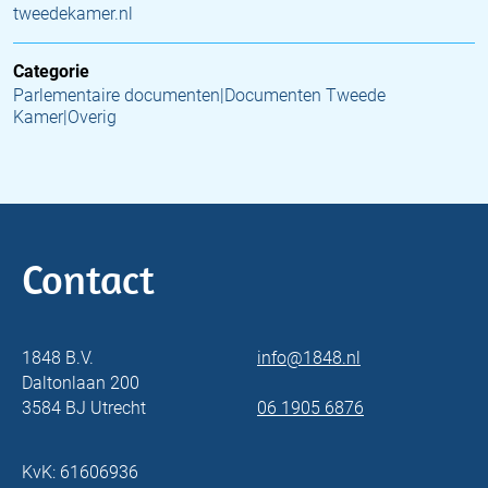
tweedekamer.nl
Categorie
Parlementaire documenten|Documenten Tweede
Kamer|Overig
Contact
1848 B.V.
info@1848.nl
Daltonlaan 200
3584 BJ Utrecht
06 1905 6876
KvK: 61606936