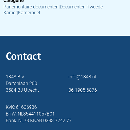
Categorie
Parlementaire documenten|Documenten Tweede
Kamer|Kamerbrief
Contact
1848 B.V.
info@1848.nl
Daltonlaan 200
3584 BJ Utrecht
06 1905 6876
KvK: 61606936
BTW: NL854411057B01
Bank: NL78 KNAB 0283 7242 77