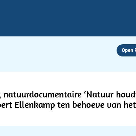
Open
 natuurdocumentaire ‘Natuur houdt
bert Ellenkamp ten behoeve van he