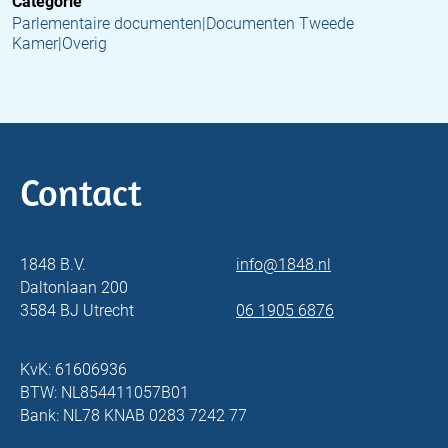
Categorie
Parlementaire documenten|Documenten Tweede
Kamer|Overig
Contact
1848 B.V.
info@1848.nl
Daltonlaan 200
3584 BJ Utrecht
06 1905 6876
KvK: 61606936
BTW: NL854411057B01
Bank: NL78 KNAB 0283 7242 77