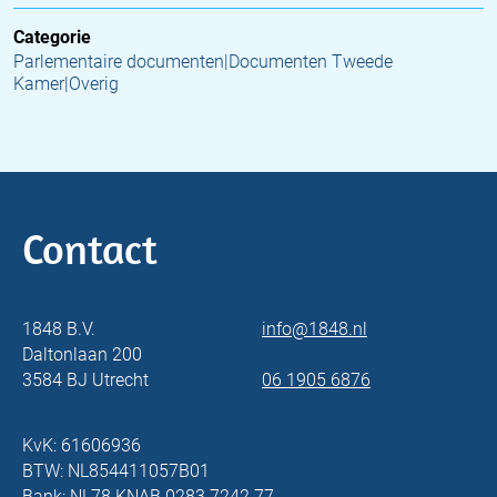
Categorie
Parlementaire documenten|Documenten Tweede
Kamer|Overig
Contact
1848 B.V.
info@1848.nl
Daltonlaan 200
3584 BJ Utrecht
06 1905 6876
KvK: 61606936
BTW: NL854411057B01
Bank: NL78 KNAB 0283 7242 77