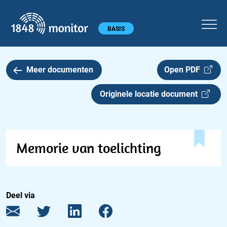
1848 monitor
Hoofdmenu
BASIS
Meer documenten
Open PDF
Originele locatie document
Memorie van toelichting
Deel via