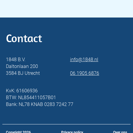
Contact
1848 B.V.
info@1848.nl
Daltonlaan 200
3584 BJ Utrecht
06 1905 6876
KvK: 61606936
BTW: NL854411057B01
Bank: NL78 KNAB 0283 7242 77
Copyright
2026
Privacy policy
Over ons