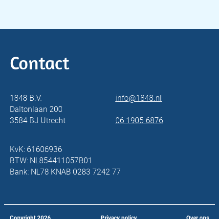
Contact
1848 B.V.
info@1848.nl
Daltonlaan 200
3584 BJ Utrecht
06 1905 6876
KvK: 61606936
BTW: NL854411057B01
Bank: NL78 KNAB 0283 7242 77
Copyright
2026
Privacy policy
Over ons