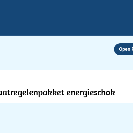
Open
aatregelenpakket energieschok